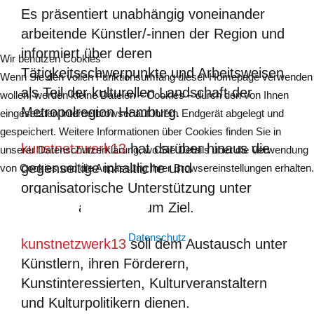
Es präsentiert unabhängig voneinander
arbeitende Künstler/-innen der Region und
informiert über deren
Wir benutzen Cookies
Tätigkeitsschwerpunkte und Arbeitsweisen
Wenn Sie den vollen Funktionsumfang dieser Homepage verwenden
als Teil der kulturellen Landschaft der
wollen, werden kleine Dateien – Cookies – durch den von Ihnen
Metropolregion Hamburg.
eingesetzten Internetbrowser auf Ihrem Endgerät abgelegt und
gespeichert. Weitere Informationen über Cookies finden Sie in
kunstnetzwerk13
hat darüber hinaus die
unserer Datenschutzerklärung, wo Sie Details über die Verwendung
gegenseitige inhaltliche und
von Cookies und die Anpassung Ihrer Browsereinstellungen erhalten.
organisatorische Unterstützung unter
Kunstschaffenden zum Ziel.
Akzeptieren
Ablehnen
Datenschutz
kunstnetzwerk13
soll dem Austausch unter
Künstlern, ihren Förderern,
Kunstinteressierten, Kulturveranstaltern
und Kulturpolitikern dienen.